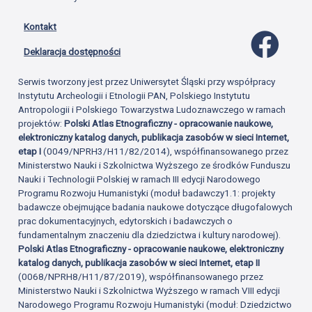
Kontakt
Profil 
Deklaracja dostępności
Serwis tworzony jest przez Uniwersytet Śląski przy współpracy
Instytutu Archeologii i Etnologii PAN, Polskiego Instytutu
Antropologii i Polskiego Towarzystwa Ludoznawczego w ramach
projektów:
Polski Atlas Etnograficzny - opracowanie naukowe,
elektroniczny katalog danych, publikacja zasobów w sieci Internet,
etap I
(0049/NPRH3/H11/82/2014), współfinansowanego przez
Ministerstwo Nauki i Szkolnictwa Wyższego ze środków Funduszu
Nauki i Technologii Polskiej w ramach III edycji Narodowego
Programu Rozwoju Humanistyki (moduł badawczy1.1: projekty
badawcze obejmujące badania naukowe dotyczące długofalowych
prac dokumentacyjnych, edytorskich i badawczych o
fundamentalnym znaczeniu dla dziedzictwa i kultury narodowej).
Polski Atlas Etnograficzny - opracowanie naukowe, elektroniczny
katalog danych, publikacja zasobów w sieci Internet, etap II
(0068/NPRH8/H11/87/2019), współfinansowanego przez
Ministerstwo Nauki i Szkolnictwa Wyższego w ramach VIII edycji
Narodowego Programu Rozwoju Humanistyki (moduł: Dziedzictwo