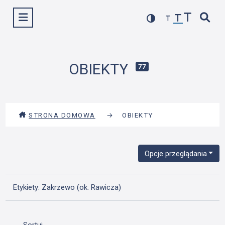
Przejdź
Wyświetl menu
do
treści
OBIEKTY
77
STRONA DOMOWA
→
OBIEKTY
Opcje przeglądania
Etykiety: Zakrzewo (ok. Rawicza)