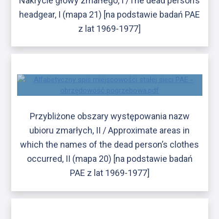
Nakrycie głowy zmarłego, I /The dead person’s
headgear, I (mapa 21) [na podstawie badań PAE
z lat 1969-1977]
Przybliżone obszary występowania nazw
ubioru zmarłych, II / Approximate areas in
which the names of the dead person’s clothes
occurred, II (mapa 20) [na podstawie badań
PAE z lat 1969-1977]