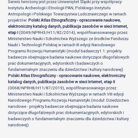
Serwis tworzony jest przez Uniwersytet Śląski przy współpracy
Instytutu Archeologii i Etnologii PAN, Polskiego Instytutu
Antropologii i Polskiego Towarzystwa Ludoznawczego w ramach
projektów:
Polski Atlas Etnograficzny - opracowanie naukowe,
elektroniczny katalog danych, publikacja zasobów w sieci Internet,
etap I
(0049/NPRH3/H11/82/2014), współfinansowanego przez
Ministerstwo Nauki i Szkolnictwa Wyższego ze środków Funduszu
Nauki i Technologii Polskiej w ramach III edycji Narodowego
Programu Rozwoju Humanistyki (moduł badawczy1.1: projekty
badawcze obejmujące badania naukowe dotyczące długofalowych
prac dokumentacyjnych, edytorskich i badawczych o
fundamentalnym znaczeniu dla dziedzictwa i kultury narodowej).
Polski Atlas Etnograficzny - opracowanie naukowe, elektroniczny
katalog danych, publikacja zasobów w sieci Internet, etap II
(0068/NPRH8/H11/87/2019), współfinansowanego przez
Ministerstwo Nauki i Szkolnictwa Wyższego w ramach VIII edycji
Narodowego Programu Rozwoju Humanistyki (moduł: Dziedzictwo
narodowe - projekty badawcze obejmujące badania naukowe
dotyczące długofalowych prac dokumentacyjnych, edytorskich i
badawczych o fundamentalnym znaczeniu dla dziedzictwa i kultury
narodowej).