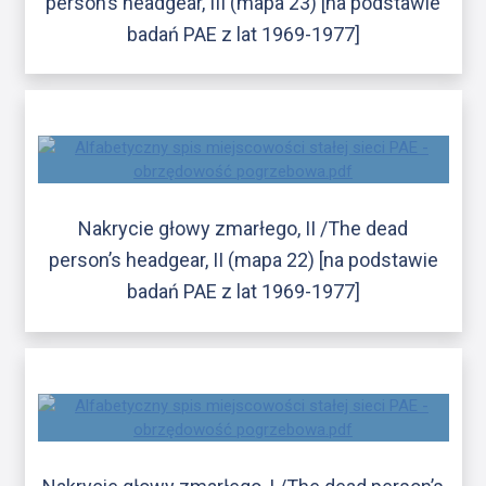
person’s headgear, III (mapa 23) [na podstawie
badań PAE z lat 1969-1977]
Nakrycie głowy zmarłego, II /The dead
person’s headgear, II (mapa 22) [na podstawie
badań PAE z lat 1969-1977]