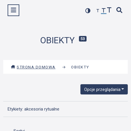
Przejdź
Wyświetl menu
do
treści
OBIEKTY
53
STRONA DOMOWA
→
OBIEKTY
Opcje przeglądania
Etykiety: akcesoria rytualne