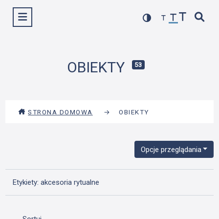
Przejdź
Wyświetl menu
do
treści
OBIEKTY
53
STRONA DOMOWA
→
OBIEKTY
Opcje przeglądania
Etykiety: akcesoria rytualne