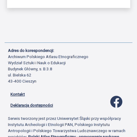
Adres do korespondencji:
Archiwum Polskiego Atlasu Etnograficznego
Wydział Sztuki i Nauk o Edukacji
Budynek Główny, s. B.3.8
ul. Bielska 62
43-400 Cieszyn
Kontakt
Profil 
Deklaracja dostępności
Serwis tworzony jest przez Uniwersytet Śląski przy współpracy
Instytutu Archeologii i Etnologii PAN, Polskiego Instytutu
Antropologii i Polskiego Towarzystwa Ludoznawczego w ramach
projektów:
Polski Atlas Etnograficzny - opracowanie naukowe,