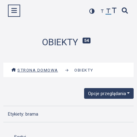
Przejdź
Wyświetl menu
do
treści
OBIEKTY
54
STRONA DOMOWA
→
OBIEKTY
Opcje przeglądania
Etykiety: brama