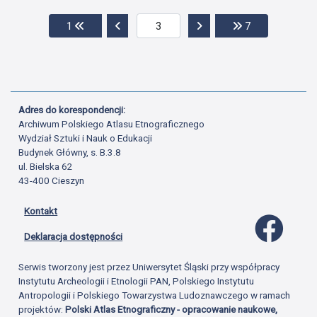
Przejdź do pierwszej strony
Przejdź do poprzedniej strony
Przejdź do następnej str
Przejdź do ost
1
7
Adres do korespondencji:
Archiwum Polskiego Atlasu Etnograficznego
Wydział Sztuki i Nauk o Edukacji
Budynek Główny, s. B.3.8
ul. Bielska 62
43-400 Cieszyn
Kontakt
Profil 
Deklaracja dostępności
Serwis tworzony jest przez Uniwersytet Śląski przy współpracy
Instytutu Archeologii i Etnologii PAN, Polskiego Instytutu
Antropologii i Polskiego Towarzystwa Ludoznawczego w ramach
projektów:
Polski Atlas Etnograficzny - opracowanie naukowe,