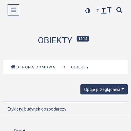
Przejdź
Wyświetl menu
do
treści
OBIEKTY
1214
STRONA DOMOWA
→
OBIEKTY
Opcje przeglądania
Etykiety: budynek gospodarczy