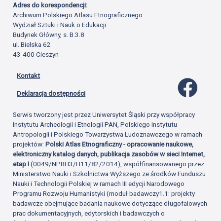
Adres do korespondencji:
Archiwum Polskiego Atlasu Etnograficznego
Wydział Sztuki i Nauk o Edukacji
Budynek Główny, s. B.3.8
ul. Bielska 62
43-400 Cieszyn
Kontakt
Profil 
Deklaracja dostępności
Serwis tworzony jest przez Uniwersytet Śląski przy współpracy
Instytutu Archeologii i Etnologii PAN, Polskiego Instytutu
Antropologii i Polskiego Towarzystwa Ludoznawczego w ramach
projektów:
Polski Atlas Etnograficzny - opracowanie naukowe,
elektroniczny katalog danych, publikacja zasobów w sieci Internet,
etap I
(0049/NPRH3/H11/82/2014), współfinansowanego przez
Ministerstwo Nauki i Szkolnictwa Wyższego ze środków Funduszu
Nauki i Technologii Polskiej w ramach III edycji Narodowego
Programu Rozwoju Humanistyki (moduł badawczy1.1: projekty
badawcze obejmujące badania naukowe dotyczące długofalowych
prac dokumentacyjnych, edytorskich i badawczych o