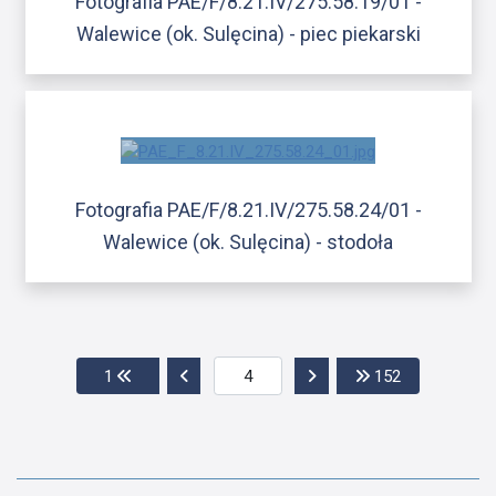
Fotografia PAE/F/8.21.IV/275.58.19/01 -
Walewice (ok. Sulęcina) - piec piekarski
Fotografia PAE/F/8.21.IV/275.58.24/01 -
Walewice (ok. Sulęcina) - stodoła
Przejdź do pierwszej strony
Przejdź do poprzedniej strony
Przejdź do następnej str
Przejdź do os
1
152