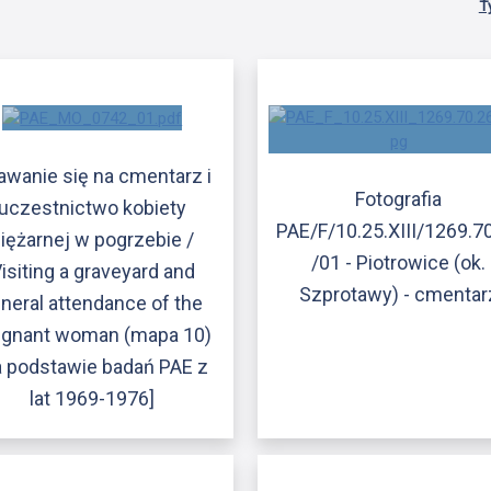
T
awanie się na cmentarz i
Fotografia
uczestnictwo kobiety
PAE/F/10.25.XIII/1269.7
iężarnej w pogrzebie /
/01 - Piotrowice (ok.
isiting a graveyard and
Szprotawy) - cmentar
neral attendance of the
egnant woman (mapa 10)
a podstawie badań PAE z
lat 1969-1976]