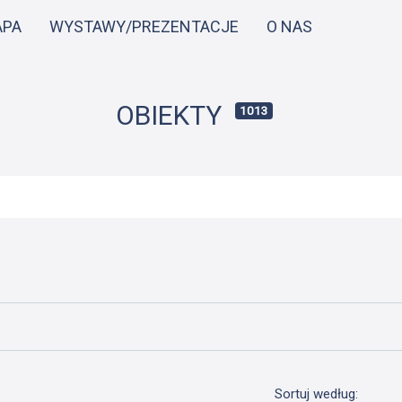
Przejdź
APA
WYSTAWY/PREZENTACJE
O NAS
do
treści
OBIEKTY
1013
Sortuj według: