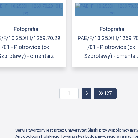
Fotografia
Fotografia
/F/10.25.XIII/1269.70.29
PAE/F/10.25.XIII/1269.7
/01 - Piotrowice (ok.
/01 - Piotrowice (ok.
Szprotawy) - cmentarz
Szprotawy) - cmentar
Przejdź do następnej str
Przejdź do os
127
Serwis tworzony jest przez Uniwersytet Śląski przy współpracy Insty
Antropologii i Polskiego Towarzystwa Ludoznawczego w ramach p