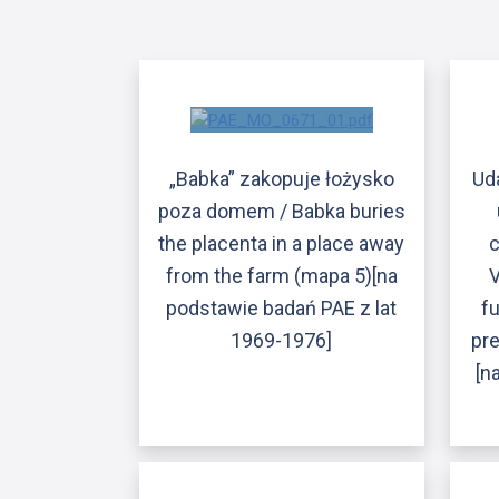
„Babka” zakopuje łożysko
Ud
poza domem / Babka buries
the placenta in a place away
c
from the farm (mapa 5)[na
V
podstawie badań PAE z lat
fu
1969-1976]
pr
[n