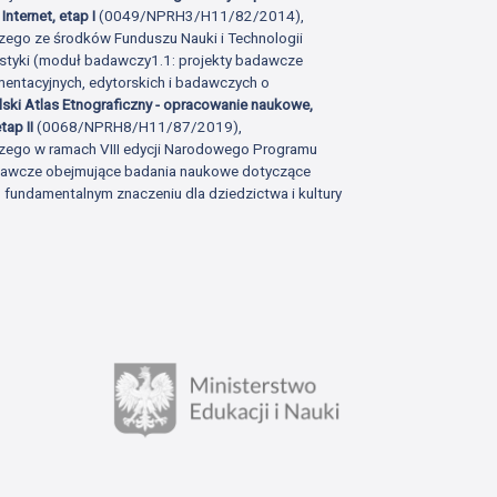
Internet, etap I
(0049/NPRH3/H11/82/2014),
zego ze środków Funduszu Nauki i Technologii
istyki (moduł badawczy1.1: projekty badawcze
ntacyjnych, edytorskich i badawczych o
lski Atlas Etnograficzny - opracowanie naukowe,
tap II
(0068/NPRH8/H11/87/2019),
zego w ramach VIII edycji Narodowego Programu
adawcze obejmujące badania naukowe dotyczące
fundamentalnym znaczeniu dla dziedzictwa i kultury