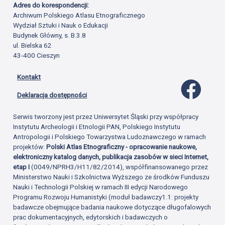
Adres do korespondencji:
Archiwum Polskiego Atlasu Etnograficznego
Wydział Sztuki i Nauk o Edukacji
Budynek Główny, s. B.3.8
ul. Bielska 62
43-400 Cieszyn
Kontakt
Profil 
Deklaracja dostępności
Serwis tworzony jest przez Uniwersytet Śląski przy współpracy
Instytutu Archeologii i Etnologii PAN, Polskiego Instytutu
Antropologii i Polskiego Towarzystwa Ludoznawczego w ramach
projektów:
Polski Atlas Etnograficzny - opracowanie naukowe,
elektroniczny katalog danych, publikacja zasobów w sieci Internet,
etap I
(0049/NPRH3/H11/82/2014), współfinansowanego przez
Ministerstwo Nauki i Szkolnictwa Wyższego ze środków Funduszu
Nauki i Technologii Polskiej w ramach III edycji Narodowego
Programu Rozwoju Humanistyki (moduł badawczy1.1: projekty
badawcze obejmujące badania naukowe dotyczące długofalowych
prac dokumentacyjnych, edytorskich i badawczych o