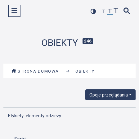
Przejdź
Wyświetl menu
do
treści
OBIEKTY
246
STRONA DOMOWA
→
OBIEKTY
Opcje przeglądania
Etykiety: elementy odzieży