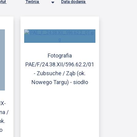
ytuł
Twórca
Data dodania
Fotografia
PAE/F/24.38.XII/596.62.2/01
- Zubsuche / Ząb (ok.
Nowego Targu) - siodło
IX-
na /
k.
o