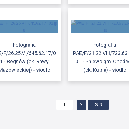
Fotografia
Fotografia
/F/26.25.VI/645.62.17/0
PAE/F/21.22.VIII/723.63
1 - Regnów (ok. Rawy
01 - Pniewo gm. Chode
Mazowieckiej) - siodło
(ok. Kutna) - siodło
Przejdź do następnej str
Przejdź do ost
3