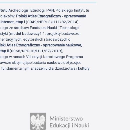
tutu Archeologii i Etnologii PAN, Polskiego Instytutu
rojektów:
Polski Atlas Etnograficzny - opracowanie
Internet, etap I
(0049/NPRH3/H11/82/2014),
zego ze środków Funduszu Nauki i Technologii
istyki (moduł badawczy1.1: projekty badawcze
ntacyjnych, edytorskich i badawczych o
lski Atlas Etnograficzny - opracowanie naukowe,
tap II
(0068/NPRH8/H11/87/2019),
zego w ramach VIII edycji Narodowego Programu
adawcze obejmujące badania naukowe dotyczące
fundamentalnym znaczeniu dla dziedzictwa i kultury