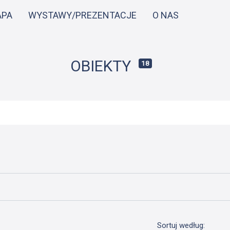
Przejdź
APA
WYSTAWY/PREZENTACJE
O NAS
do
treści
OBIEKTY
18
Sortuj według: