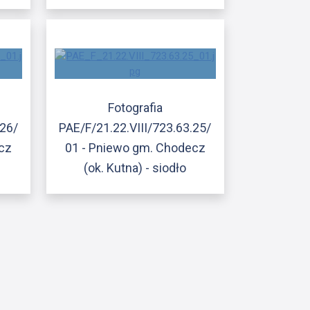
Fotografia
.26/
PAE/F/21.22.VIII/723.63.25/
cz
01 - Pniewo gm. Chodecz
(ok. Kutna) - siodło
ony
atniej strony