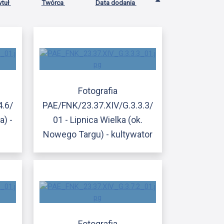
ytuł
Twórca
Data dodania
Fotografia
4.6/
PAE/FNK/23.37.XIV/G.3.3.3/
a) -
01 - Lipnica Wielka (ok.
Nowego Targu) - kultywator
Fotografia