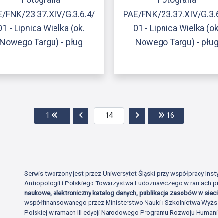
/FNK/23.37.XIV/G.3.6.4/
PAE/FNK/23.37.XIV/G.3.
01 - Lipnica Wielka (ok.
01 - Lipnica Wielka (ok
Nowego Targu) - pług
Nowego Targu) - płu
Przejdź do pierwszej strony
Przejdź do poprzedniej strony
Przejdź do następnej str
Przejdź do os
1
16
Serwis tworzony jest przez Uniwersytet Śląski przy współpracy Insty
Antropologii i Polskiego Towarzystwa Ludoznawczego w ramach p
naukowe, elektroniczny katalog danych, publikacja zasobów w sieci 
współfinansowanego przez Ministerstwo Nauki i Szkolnictwa Wyżs
Polskiej w ramach III edycji Narodowego Programu Rozwoju Human