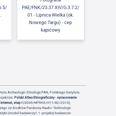
6.5/
PAE/FNK/23.37.XIV/G.3.7.2/
.
01 - Lipnica Wielka (ok.
g
Nowego Targu) - cep
kapicowy
ony
tatniej strony
tutu Archeologii i Etnologii PAN, Polskiego Instytutu
rojektów:
Polski Atlas Etnograficzny - opracowanie
Internet, etap I
(0049/NPRH3/H11/82/2014),
zego ze środków Funduszu Nauki i Technologii
istyki (moduł badawczy1.1: projekty badawcze