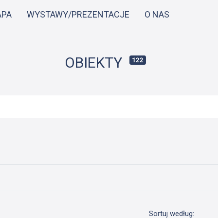
Przejdź
APA
WYSTAWY/PREZENTACJE
O NAS
do
treści
OBIEKTY
122
Sortuj według: