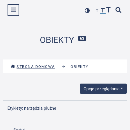
Przejdź
Wyświetl menu
do
treści
OBIEKTY
63
STRONA DOMOWA
→
OBIEKTY
Opcje przeglądania
Etykiety: narzędzia płużne