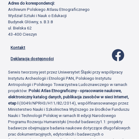
Adres do korespondencji:
Archiwum Polskiego Atlasu Etnograficznego
Wydział Sztuki i Nauk o Edukacji
Budynek Główny, s. B.3.8
ul. Bielska 62
43-400 Cieszyn
Kontakt
Profil 
Deklaracja dostępności
Serwis tworzony jest przez Uniwersytet Śląski przy współpracy
Instytutu Archeologii i Etnologii PAN, Polskiego Instytutu
Antropologii i Polskiego Towarzystwa Ludoznawczego w ramach
projektów:
Polski Atlas Etnograficzny - opracowanie naukowe,
elektroniczny katalog danych, publikacja zasobów w sieci Internet,
etap I
(0049/NPRH3/H11/82/2014), współfinansowanego przez
Ministerstwo Nauki i Szkolnictwa Wyższego ze środków Funduszu
Nauki i Technologii Polskiej w ramach III edycji Narodowego
Programu Rozwoju Humanistyki (moduł badawczy1.1: projekty
badawcze obejmujące badania naukowe dotyczące długofalowych
prac dokumentacyjnych, edytorskich i badawczych o