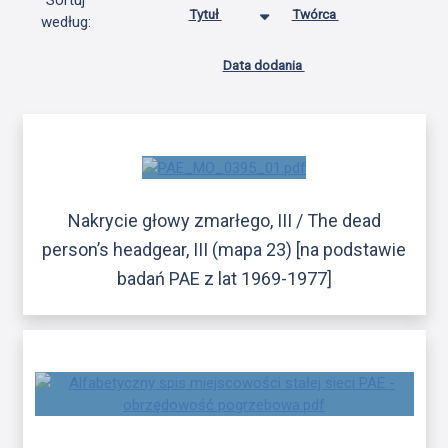
Sortuj
Tytuł
Twórca
według:
Data dodania
Nakrycie głowy zmarłego, III / The dead
person’s headgear, III (mapa 23) [na podstawie
badań PAE z lat 1969-1977]