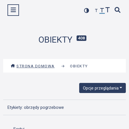
Przejdź
Wyświetl menu
do
treści
OBIEKTY
408
STRONA DOMOWA
→
OBIEKTY
Opcje przeglądania
Etykiety: obrzędy pogrzebowe