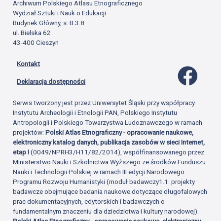
Archiwum Polskiego Atlasu Etnograficznego
Wydział Sztuki i Nauk o Edukacji
Budynek Główny, s. B.3.8
ul. Bielska 62
43-400 Cieszyn
Kontakt
Profil 
Deklaracja dostępności
Serwis tworzony jest przez Uniwersytet Śląski przy współpracy
Instytutu Archeologii i Etnologii PAN, Polskiego Instytutu
Antropologii i Polskiego Towarzystwa Ludoznawczego w ramach
projektów:
Polski Atlas Etnograficzny - opracowanie naukowe,
elektroniczny katalog danych, publikacja zasobów w sieci Internet,
etap I
(0049/NPRH3/H11/82/2014), współfinansowanego przez
Ministerstwo Nauki i Szkolnictwa Wyższego ze środków Funduszu
Nauki i Technologii Polskiej w ramach III edycji Narodowego
Programu Rozwoju Humanistyki (moduł badawczy1.1: projekty
badawcze obejmujące badania naukowe dotyczące długofalowych
prac dokumentacyjnych, edytorskich i badawczych o
fundamentalnym znaczeniu dla dziedzictwa i kultury narodowej).
Polski Atlas Etnograficzny - opracowanie naukowe, elektroniczny