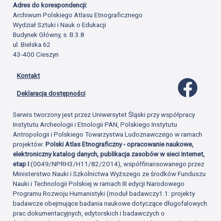
Adres do korespondencji:
Archiwum Polskiego Atlasu Etnograficznego
Wydział Sztuki i Nauk o Edukacji
Budynek Główny, s. B.3.8
ul. Bielska 62
43-400 Cieszyn
Kontakt
Profil 
Deklaracja dostępności
Serwis tworzony jest przez Uniwersytet Śląski przy współpracy
Instytutu Archeologii i Etnologii PAN, Polskiego Instytutu
Antropologii i Polskiego Towarzystwa Ludoznawczego w ramach
projektów:
Polski Atlas Etnograficzny - opracowanie naukowe,
elektroniczny katalog danych, publikacja zasobów w sieci Internet,
etap I
(0049/NPRH3/H11/82/2014), współfinansowanego przez
Ministerstwo Nauki i Szkolnictwa Wyższego ze środków Funduszu
Nauki i Technologii Polskiej w ramach III edycji Narodowego
Programu Rozwoju Humanistyki (moduł badawczy1.1: projekty
badawcze obejmujące badania naukowe dotyczące długofalowych
prac dokumentacyjnych, edytorskich i badawczych o