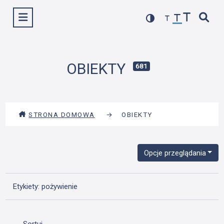
Przejdź
Wyświetl menu
do
treści
OBIEKTY
681
STRONA DOMOWA
→
OBIEKTY
Opcje przeglądania
Etykiety: pożywienie