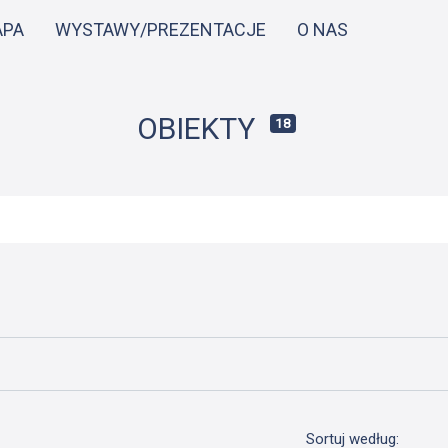
Przejdź
APA
WYSTAWY/PREZENTACJE
O NAS
do
treści
OBIEKTY
18
Sortuj według: