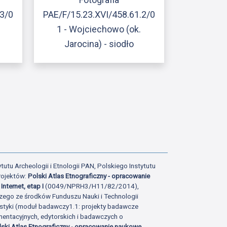
.3/0
PAE/F/15.23.XVI/458.61.2/0
1 - Wojciechowo (ok.
Jarocina) - siodło
ony
atniej strony
tutu Archeologii i Etnologii PAN, Polskiego Instytutu
rojektów:
Polski Atlas Etnograficzny - opracowanie
Internet, etap I
(0049/NPRH3/H11/82/2014),
zego ze środków Funduszu Nauki i Technologii
istyki (moduł badawczy1.1: projekty badawcze
ntacyjnych, edytorskich i badawczych o
lski Atlas Etnograficzny - opracowanie naukowe,