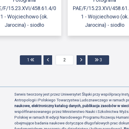
/F/15.23.XVI/458.61.4/0
PAE/F/15.23.XVI/458.61
1 - Wojciechowo (ok.
1 - Wojciechowo (ok.
Jarocina) - siodło
Jarocina) - siodło
Przejdź do pierwszej strony
Przejdź do poprzedniej strony
Przejdź do następnej str
Przejdź do ost
1
3
Serwis tworzony jest przez Uniwersytet Śląski przy współpracy Insty
Antropologii i Polskiego Towarzystwa Ludoznawczego w ramach p
naukowe, elektroniczny katalog danych, publikacja zasobów w sieci 
współfinansowanego przez Ministerstwo Nauki i Szkolnictwa Wyżs
Polskiej w ramach III edycji Narodowego Programu Rozwoju Human
obejmujące badania naukowe dotyczące długofalowych prac dokume
fundamentalnym znaczeniu dla dziedzictwa i kultury narodowej).
Po