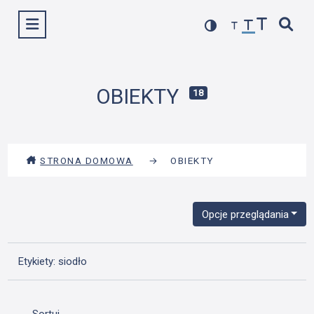
Przejdź
Wyświetl menu
do
treści
OBIEKTY
18
STRONA DOMOWA
→
OBIEKTY
Opcje przeglądania
Etykiety: siodło