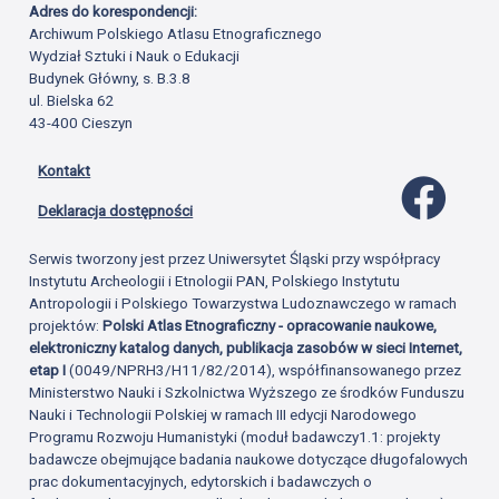
Adres do korespondencji:
Archiwum Polskiego Atlasu Etnograficznego
Wydział Sztuki i Nauk o Edukacji
Budynek Główny, s. B.3.8
ul. Bielska 62
43-400 Cieszyn
Kontakt
Profil 
Deklaracja dostępności
Serwis tworzony jest przez Uniwersytet Śląski przy współpracy
Instytutu Archeologii i Etnologii PAN, Polskiego Instytutu
Antropologii i Polskiego Towarzystwa Ludoznawczego w ramach
projektów:
Polski Atlas Etnograficzny - opracowanie naukowe,
elektroniczny katalog danych, publikacja zasobów w sieci Internet,
etap I
(0049/NPRH3/H11/82/2014), współfinansowanego przez
Ministerstwo Nauki i Szkolnictwa Wyższego ze środków Funduszu
Nauki i Technologii Polskiej w ramach III edycji Narodowego
Programu Rozwoju Humanistyki (moduł badawczy1.1: projekty
badawcze obejmujące badania naukowe dotyczące długofalowych
prac dokumentacyjnych, edytorskich i badawczych o