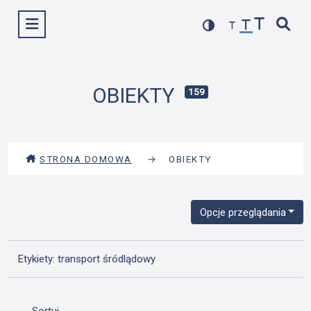
Przejdź
Wyświetl menu
do
treści
OBIEKTY
159
STRONA DOMOWA
→
OBIEKTY
Opcje przeglądania
Etykiety: transport śródlądowy