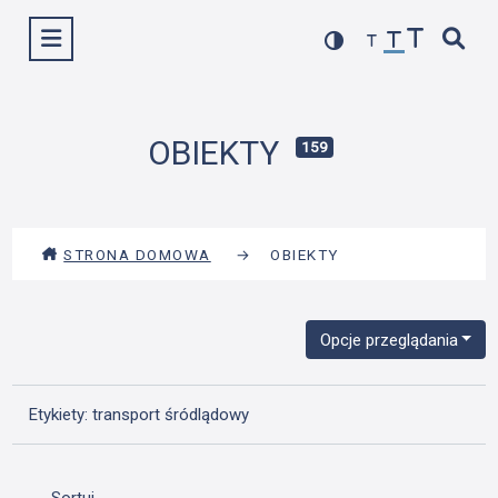
Przejdź
Wyświetl menu
do
treści
OBIEKTY
159
STRONA DOMOWA
→
OBIEKTY
Opcje przeglądania
Etykiety: transport śródlądowy