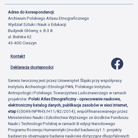
Adres do korespondencji:
Archiwum Polskiego Atlasu Etnograficznego
Wydział Sztuki i Nauk o Edukacji
Budynek Główny, s. B.3.8
ul. Bielska 62
43-400 Cieszyn
Kontakt
Profil 
Deklaracja dostępności
Serwis tworzony jest przez Uniwersytet Śląski przy współpracy
Instytutu Archeologii i Etnologii PAN, Polskiego Instytutu
Antropologii i Polskiego Towarzystwa Ludoznawczego w ramach
projektów:
Polski Atlas Etnograficzny - opracowanie naukowe,
elektroniczny katalog danych, publikacja zasobów w sieci Internet,
etap I
(0049/NPRH3/H11/82/2014), współfinansowanego przez
Ministerstwo Nauki i Szkolnictwa Wyższego ze środków Funduszu
Nauki i Technologii Polskiej w ramach III edycji Narodowego
Programu Rozwoju Humanistyki (moduł badawczy1.1: projekty
badawcze obejmujące badania naukowe dotyczące długofalowych