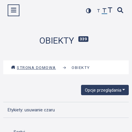
Przejdź
Wyświetl menu
do
treści
OBIEKTY
339
STRONA DOMOWA
→
OBIEKTY
Opcje przeglądania
Etykiety: usuwanie czaru