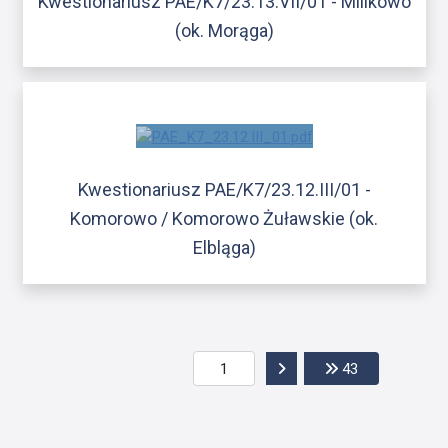
Kwestionariusz PAE/K7/23.13.VII/01 - Milikowo
(ok. Morąga)
Kwestionariusz PAE/K7/23.12.III/01 -
Komorowo / Komorowo Żuławskie (ok.
Elbląga)
Przejdź do następnej str
Przejdź do os
43