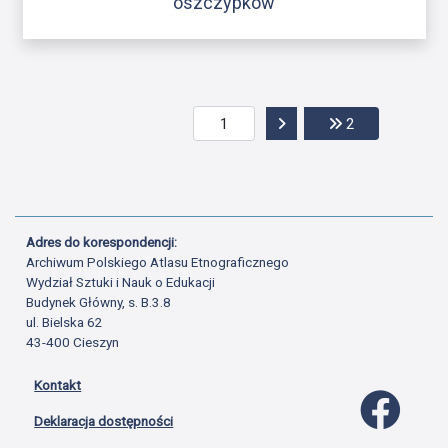
oszczypków
Przejdź do następnej str
Przejdź do ost
2
Adres do korespondencji:
Archiwum Polskiego Atlasu Etnograficznego
Wydział Sztuki i Nauk o Edukacji
Budynek Główny, s. B.3.8
ul. Bielska 62
43-400 Cieszyn
Kontakt
Profil 
Deklaracja dostępności