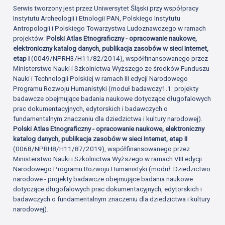
Serwis tworzony jest przez Uniwersytet Śląski przy współpracy
Instytutu Archeologii i Etnologii PAN, Polskiego Instytutu
Antropologii i Polskiego Towarzystwa Ludoznawczego w ramach
projektów:
Polski Atlas Etnograficzny - opracowanie naukowe,
elektroniczny katalog danych, publikacja zasobów w sieci Internet,
etap I
(0049/NPRH3/H11/82/2014), współfinansowanego przez
Ministerstwo Nauki i Szkolnictwa Wyższego ze środków Funduszu
Nauki i Technologii Polskiej w ramach III edycji Narodowego
Programu Rozwoju Humanistyki (moduł badawczy1.1: projekty
badawcze obejmujące badania naukowe dotyczące długofalowych
prac dokumentacyjnych, edytorskich i badawczych o
fundamentalnym znaczeniu dla dziedzictwa i kultury narodowej).
Polski Atlas Etnograficzny - opracowanie naukowe, elektroniczny
katalog danych, publikacja zasobów w sieci Internet, etap II
(0068/NPRH8/H11/87/2019), współfinansowanego przez
Ministerstwo Nauki i Szkolnictwa Wyższego w ramach VIII edycji
Narodowego Programu Rozwoju Humanistyki (moduł: Dziedzictwo
narodowe - projekty badawcze obejmujące badania naukowe
dotyczące długofalowych prac dokumentacyjnych, edytorskich i
badawczych o fundamentalnym znaczeniu dla dziedzictwa i kultury
narodowej).