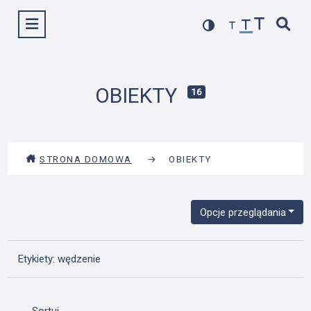
Przejdź
Wyświetl menu
do
treści
OBIEKTY
16
STRONA DOMOWA
→
OBIEKTY
Opcje przeglądania
Etykiety: wędzenie