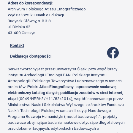
Adres do korespondencji:
Archiwum Polskiego Atlasu Etnograficznego
Wydział Sztuki i Nauk o Edukacji
Budynek Główny, s. B.3.8
ul. Bielska 62
43-400 Cieszyn
Kontakt
Profil 
Deklaracja dostępności
Serwis tworzony jest przez Uniwersytet Śląski przy współpracy
Instytutu Archeologii i Etnologii PAN, Polskiego Instytutu
Antropologii i Polskiego Towarzystwa Ludoznawczego w ramach
projektów:
Polski Atlas Etnograficzny - opracowanie naukowe,
elektroniczny katalog danych, publikacja zasobów w sieci Internet,
etap I
(0049/NPRH3/H11/82/2014), współfinansowanego przez
Ministerstwo Nauki i Szkolnictwa Wyższego ze środków Funduszu
Nauki i Technologii Polskiej w ramach III edycji Narodowego
Programu Rozwoju Humanistyki (moduł badawczy1.1: projekty
badawcze obejmujące badania naukowe dotyczące długofalowych
prac dokumentacyjnych, edytorskich i badawczych o