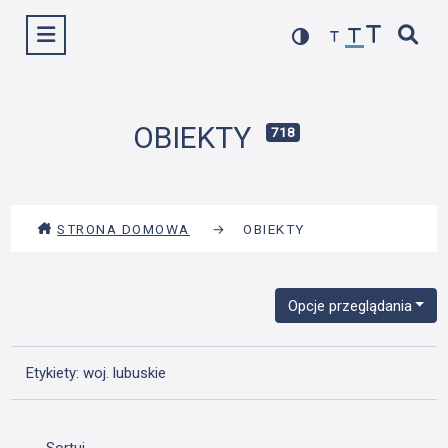
Przejdź
Wyświetl menu
do
treści
OBIEKTY
718
STRONA DOMOWA
→
OBIEKTY
Opcje przeglądania
Etykiety: woj. lubuskie