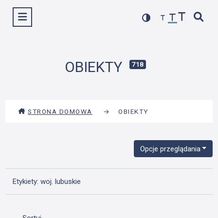
Przejdź
Wyświetl menu
do
treści
OBIEKTY
718
STRONA DOMOWA
→
OBIEKTY
Opcje przeglądania
Etykiety: woj. lubuskie