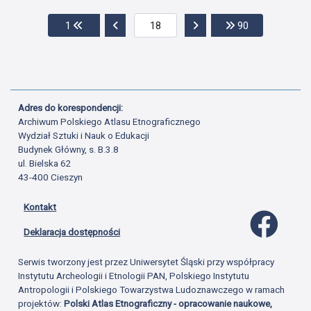
Przejdź do pierwszej strony
Przejdź do poprzedniej strony
Przejdź do następnej str
Przejdź do os
1
90
Adres do korespondencji:
Archiwum Polskiego Atlasu Etnograficznego
Wydział Sztuki i Nauk o Edukacji
Budynek Główny, s. B.3.8
ul. Bielska 62
43-400 Cieszyn
Kontakt
Profil 
Deklaracja dostępności
Serwis tworzony jest przez Uniwersytet Śląski przy współpracy
Instytutu Archeologii i Etnologii PAN, Polskiego Instytutu
Antropologii i Polskiego Towarzystwa Ludoznawczego w ramach
projektów:
Polski Atlas Etnograficzny - opracowanie naukowe,