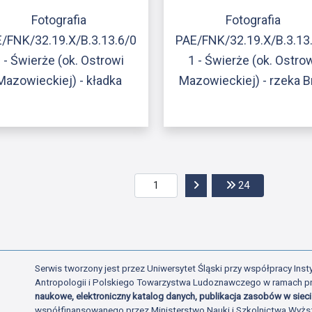
Fotografia
Fotografia
/FNK/32.19.X/B.3.13.6/0
PAE/FNK/32.19.X/B.3.13
 - Świerże (ok. Ostrowi
1 - Świerże (ok. Ostro
Mazowieckiej) - kładka
Mazowieckiej) - rzeka B
Przejdź do następnej str
Przejdź do os
24
Serwis tworzony jest przez Uniwersytet Śląski przy współpracy Insty
Antropologii i Polskiego Towarzystwa Ludoznawczego w ramach p
naukowe, elektroniczny katalog danych, publikacja zasobów w sieci 
współfinansowanego przez Ministerstwo Nauki i Szkolnictwa Wyżs