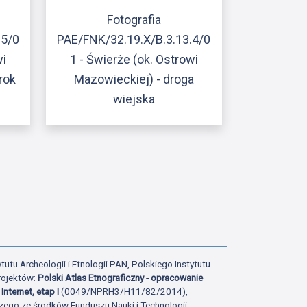
Fotografia
.5/0
PAE/FNK/32.19.X/B.3.13.4/0
wi
1 - Świerże (ok. Ostrowi
rok
Mazowieckiej) - droga
wiejska
ony
tatniej strony
tutu Archeologii i Etnologii PAN, Polskiego Instytutu
rojektów:
Polski Atlas Etnograficzny - opracowanie
Internet, etap I
(0049/NPRH3/H11/82/2014),
zego ze środków Funduszu Nauki i Technologii