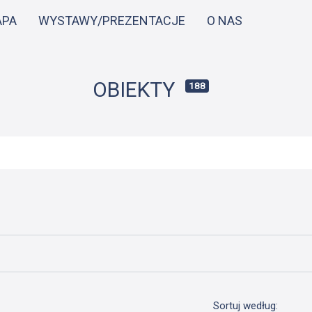
Przejdź
APA
WYSTAWY/PREZENTACJE
O NAS
do
treści
OBIEKTY
188
Sortuj według: