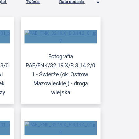
ytuł
Twórca
Data dodania
Fotografia
.3/0
PAE/FNK/32.19.X/B.3.14.2/0
wi
1 - Świerże (ok. Ostrowi
ek
Mazowieckiej) - droga
zy
wiejska