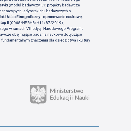
istyki (moduł badawczy1.1: projekty badawcze
ntacyjnych, edytorskich i badawczych o
lski Atlas Etnograficzny - opracowanie naukowe,
tap II
(0068/NPRH8/H11/87/2019),
zego w ramach VIII edycji Narodowego Programu
adawcze obejmujące badania naukowe dotyczące
fundamentalnym znaczeniu dla dziedzictwa i kultury