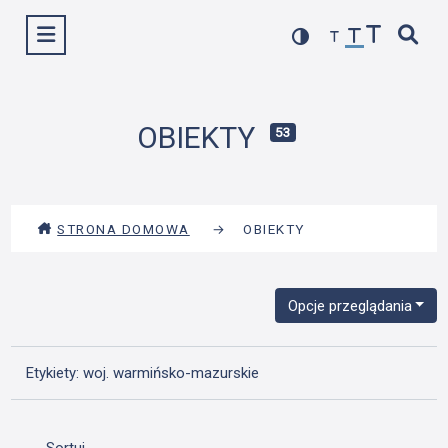
Przejdź
Wyświetl menu
do
treści
OBIEKTY
53
STRONA DOMOWA
→
OBIEKTY
Opcje przeglądania
Etykiety: woj. warmińsko-mazurskie