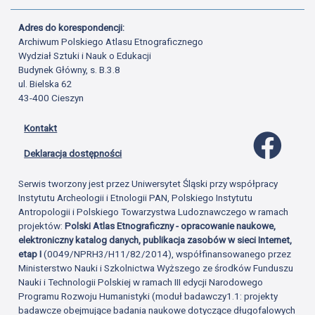
Adres do korespondencji:
Archiwum Polskiego Atlasu Etnograficznego
Wydział Sztuki i Nauk o Edukacji
Budynek Główny, s. B.3.8
ul. Bielska 62
43-400 Cieszyn
Kontakt
Profil 
Deklaracja dostępności
Serwis tworzony jest przez Uniwersytet Śląski przy współpracy
Instytutu Archeologii i Etnologii PAN, Polskiego Instytutu
Antropologii i Polskiego Towarzystwa Ludoznawczego w ramach
projektów:
Polski Atlas Etnograficzny - opracowanie naukowe,
elektroniczny katalog danych, publikacja zasobów w sieci Internet,
etap I
(0049/NPRH3/H11/82/2014), współfinansowanego przez
Ministerstwo Nauki i Szkolnictwa Wyższego ze środków Funduszu
Nauki i Technologii Polskiej w ramach III edycji Narodowego
Programu Rozwoju Humanistyki (moduł badawczy1.1: projekty
badawcze obejmujące badania naukowe dotyczące długofalowych