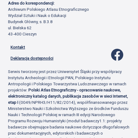
Adres do korespondencji:
Archiwum Polskiego Atlasu Etnograficznego
Wydział Sztuki i Nauk o Edukacji
Budynek Główny, s. B.3.8
ul. Bielska 62
43-400 Cieszyn
Kontakt
Profil 
Deklaracja dostępności
Serwis tworzony jest przez Uniwersytet Śląski przy współpracy
Instytutu Archeologii i Etnologii PAN, Polskiego Instytutu
Antropologii i Polskiego Towarzystwa Ludoznawczego w ramach
projektów:
Polski Atlas Etnograficzny - opracowanie naukowe,
elektroniczny katalog danych, publikacja zasobów w sieci Internet,
etap I
(0049/NPRH3/H11/82/2014), współfinansowanego przez
Ministerstwo Nauki i Szkolnictwa Wyższego ze środków Funduszu
Nauki i Technologii Polskiej w ramach III edycji Narodowego
Programu Rozwoju Humanistyki (moduł badawczy1.1: projekty
badawcze obejmujące badania naukowe dotyczące długofalowych
prac dokumentacyjnych, edytorskich i badawczych o