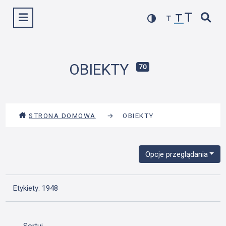
Przejdź
Wyświetl menu
do
treści
OBIEKTY
70
STRONA DOMOWA
→
OBIEKTY
Opcje przeglądania
Etykiety: 1948