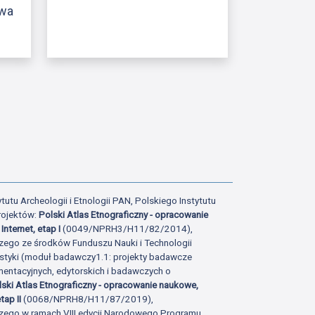
owa
ony
atniej strony
tutu Archeologii i Etnologii PAN, Polskiego Instytutu
rojektów:
Polski Atlas Etnograficzny - opracowanie
Internet, etap I
(0049/NPRH3/H11/82/2014),
zego ze środków Funduszu Nauki i Technologii
istyki (moduł badawczy1.1: projekty badawcze
ntacyjnych, edytorskich i badawczych o
lski Atlas Etnograficzny - opracowanie naukowe,
tap II
(0068/NPRH8/H11/87/2019),
zego w ramach VIII edycji Narodowego Programu