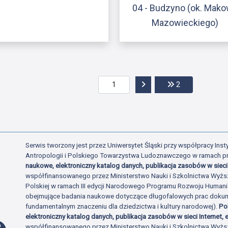
04 - Budzyno (ok. Mak
Mazowieckiego)
Przejdź do następnej str
Przejdź do ost
2
Serwis tworzony jest przez Uniwersytet Śląski przy współpracy Insty
Antropologii i Polskiego Towarzystwa Ludoznawczego w ramach p
naukowe, elektroniczny katalog danych, publikacja zasobów w sieci 
współfinansowanego przez Ministerstwo Nauki i Szkolnictwa Wyżs
Polskiej w ramach III edycji Narodowego Programu Rozwoju Human
obejmujące badania naukowe dotyczące długofalowych prac dokume
fundamentalnym znaczeniu dla dziedzictwa i kultury narodowej).
Po
elektroniczny katalog danych, publikacja zasobów w sieci Internet, e
Profil Facebook
współfinansowanego przez Ministerstwo Nauki i Szkolnictwa Wyżs