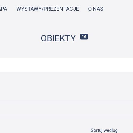
Przejdź
APA
WYSTAWY/PREZENTACJE
O NAS
do
treści
OBIEKTY
16
Sortuj według: