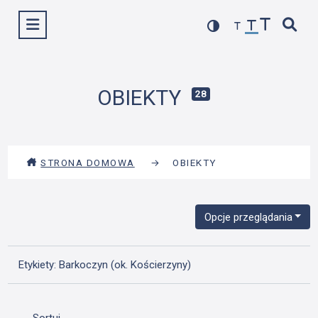
Przejdź
Wyświetl menu
do
treści
OBIEKTY
28
STRONA DOMOWA
→
OBIEKTY
Opcje przeglądania
Etykiety: Barkoczyn (ok. Kościerzyny)