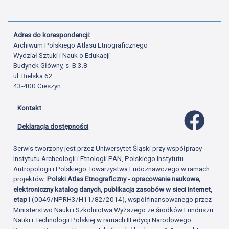
Adres do korespondencji:
Archiwum Polskiego Atlasu Etnograficznego
Wydział Sztuki i Nauk o Edukacji
Budynek Główny, s. B.3.8
ul. Bielska 62
43-400 Cieszyn
Kontakt
Profil 
Deklaracja dostępności
Serwis tworzony jest przez Uniwersytet Śląski przy współpracy
Instytutu Archeologii i Etnologii PAN, Polskiego Instytutu
Antropologii i Polskiego Towarzystwa Ludoznawczego w ramach
projektów:
Polski Atlas Etnograficzny - opracowanie naukowe,
elektroniczny katalog danych, publikacja zasobów w sieci Internet,
etap I
(0049/NPRH3/H11/82/2014), współfinansowanego przez
Ministerstwo Nauki i Szkolnictwa Wyższego ze środków Funduszu
Nauki i Technologii Polskiej w ramach III edycji Narodowego