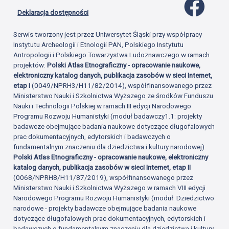
Profil 
Deklaracja dostępności
Serwis tworzony jest przez Uniwersytet Śląski przy współpracy
Instytutu Archeologii i Etnologii PAN, Polskiego Instytutu
Antropologii i Polskiego Towarzystwa Ludoznawczego w ramach
projektów:
Polski Atlas Etnograficzny - opracowanie naukowe,
elektroniczny katalog danych, publikacja zasobów w sieci Internet,
etap I
(0049/NPRH3/H11/82/2014), współfinansowanego przez
Ministerstwo Nauki i Szkolnictwa Wyższego ze środków Funduszu
Nauki i Technologii Polskiej w ramach III edycji Narodowego
Programu Rozwoju Humanistyki (moduł badawczy1.1: projekty
badawcze obejmujące badania naukowe dotyczące długofalowych
prac dokumentacyjnych, edytorskich i badawczych o
fundamentalnym znaczeniu dla dziedzictwa i kultury narodowej).
Polski Atlas Etnograficzny - opracowanie naukowe, elektroniczny
katalog danych, publikacja zasobów w sieci Internet, etap II
(0068/NPRH8/H11/87/2019), współfinansowanego przez
Ministerstwo Nauki i Szkolnictwa Wyższego w ramach VIII edycji
Narodowego Programu Rozwoju Humanistyki (moduł: Dziedzictwo
narodowe - projekty badawcze obejmujące badania naukowe
dotyczące długofalowych prac dokumentacyjnych, edytorskich i
badawczych o fundamentalnym znaczeniu dla dziedzictwa i kultury