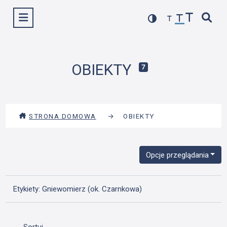
Przejdź
Wyświetl menu
do
treści
OBIEKTY
7
STRONA DOMOWA
→
OBIEKTY
Opcje przeglądania
Etykiety: Gniewomierz (ok. Czarnkowa)