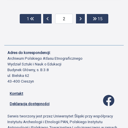
Przejdź do pierwszej strony
Przejdź do poprzedniej strony
Przejdź do następnej str
Przejdź do os
1
15
Adres do korespondencji:
Archiwum Polskiego Atlasu Etnograficznego
Wydział Sztuki i Nauk o Edukacji
Budynek Główny, s. B.3.8
ul. Bielska 62
43-400 Cieszyn
Kontakt
Profil 
Deklaracja dostępności
Serwis tworzony jest przez Uniwersytet Śląski przy współpracy
Instytutu Archeologii i Etnologii PAN, Polskiego Instytutu
Antropologii i Polskiego Towarzystwa Ludoznawczego w ramach