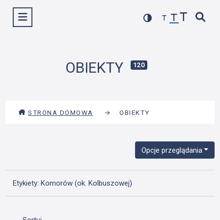
Przejdź
Wyświetl menu
do
treści
OBIEKTY
120
STRONA DOMOWA
→
OBIEKTY
Opcje przeglądania
Etykiety: Komorów (ok. Kolbuszowej)