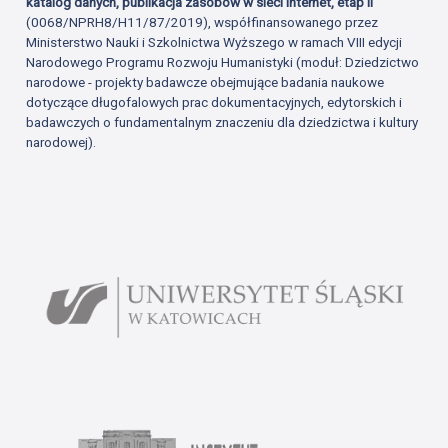
katalog danych, publikacja zasobów w sieci Internet, etap II
(0068/NPRH8/H11/87/2019), współfinansowanego przez
Ministerstwo Nauki i Szkolnictwa Wyższego w ramach VIII edycji
Narodowego Programu Rozwoju Humanistyki (moduł: Dziedzictwo
narodowe - projekty badawcze obejmujące badania naukowe
dotyczące długofalowych prac dokumentacyjnych, edytorskich i
badawczych o fundamentalnym znaczeniu dla dziedzictwa i kultury
narodowej).