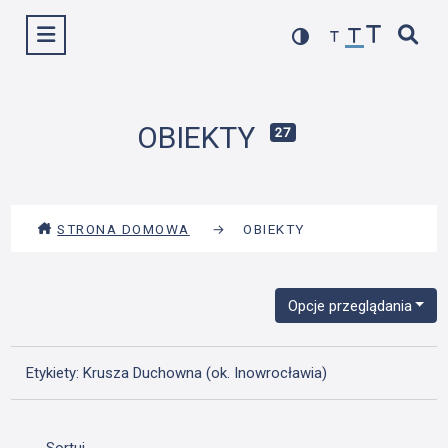
Przejdź
Wyświetl menu
do
treści
OBIEKTY
27
STRONA DOMOWA
→
OBIEKTY
Opcje przeglądania
Etykiety: Krusza Duchowna (ok. Inowrocławia)