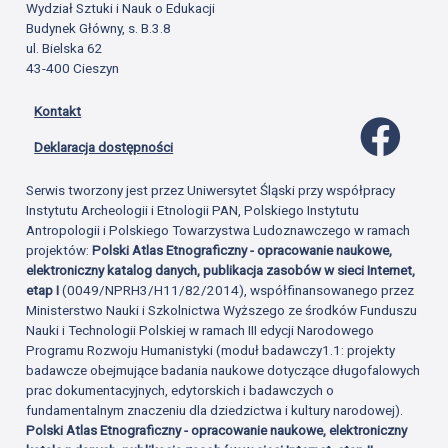
Wydział Sztuki i Nauk o Edukacji
Budynek Główny, s. B.3.8
ul. Bielska 62
43-400 Cieszyn
Kontakt
Profil 
Deklaracja dostępności
Serwis tworzony jest przez Uniwersytet Śląski przy współpracy
Instytutu Archeologii i Etnologii PAN, Polskiego Instytutu
Antropologii i Polskiego Towarzystwa Ludoznawczego w ramach
projektów:
Polski Atlas Etnograficzny - opracowanie naukowe,
elektroniczny katalog danych, publikacja zasobów w sieci Internet,
etap I
(0049/NPRH3/H11/82/2014), współfinansowanego przez
Ministerstwo Nauki i Szkolnictwa Wyższego ze środków Funduszu
Nauki i Technologii Polskiej w ramach III edycji Narodowego
Programu Rozwoju Humanistyki (moduł badawczy1.1: projekty
badawcze obejmujące badania naukowe dotyczące długofalowych
prac dokumentacyjnych, edytorskich i badawczych o
fundamentalnym znaczeniu dla dziedzictwa i kultury narodowej).
Polski Atlas Etnograficzny - opracowanie naukowe, elektroniczny