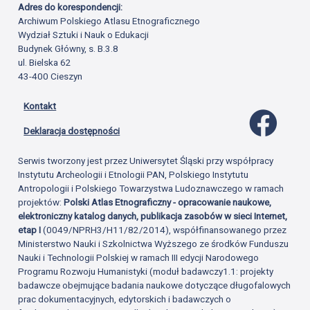
Adres do korespondencji:
Archiwum Polskiego Atlasu Etnograficznego
Wydział Sztuki i Nauk o Edukacji
Budynek Główny, s. B.3.8
ul. Bielska 62
43-400 Cieszyn
Kontakt
Profil 
Deklaracja dostępności
Serwis tworzony jest przez Uniwersytet Śląski przy współpracy
Instytutu Archeologii i Etnologii PAN, Polskiego Instytutu
Antropologii i Polskiego Towarzystwa Ludoznawczego w ramach
projektów:
Polski Atlas Etnograficzny - opracowanie naukowe,
elektroniczny katalog danych, publikacja zasobów w sieci Internet,
etap I
(0049/NPRH3/H11/82/2014), współfinansowanego przez
Ministerstwo Nauki i Szkolnictwa Wyższego ze środków Funduszu
Nauki i Technologii Polskiej w ramach III edycji Narodowego
Programu Rozwoju Humanistyki (moduł badawczy1.1: projekty
badawcze obejmujące badania naukowe dotyczące długofalowych
prac dokumentacyjnych, edytorskich i badawczych o