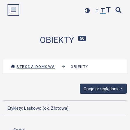
Przejdź
Wyświetl menu
do
treści
OBIEKTY
50
STRONA DOMOWA
→
OBIEKTY
Opcje przeglądania
Etykiety: Laskowo (ok. Złotowa)