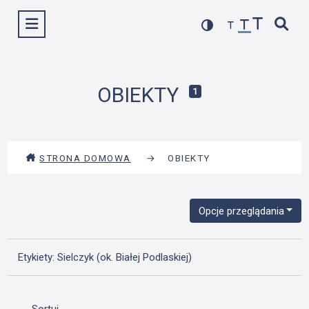
Przejdź
Wyświetl menu
do
treści
OBIEKTY
1
STRONA DOMOWA
→
OBIEKTY
Opcje przeglądania
Etykiety: Sielczyk (ok. Białej Podlaskiej)