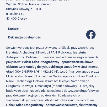
Wydział Sztuki i Nauk o Edukacji
Budynek Główny, s. B.3.8
ul. Bielska 62
43-400 Cieszyn
Kontakt
Profil 
Deklaracja dostępności
Serwis tworzony jest przez Uniwersytet Śląski przy współpracy
Instytutu Archeologii i Etnologii PAN, Polskiego Instytutu
Antropologii i Polskiego Towarzystwa Ludoznawczego w ramach
projektów:
Polski Atlas Etnograficzny - opracowanie naukowe,
elektroniczny katalog danych, publikacja zasobów w sieci Internet,
etap I
(0049/NPRH3/H11/82/2014), współfinansowanego przez
Ministerstwo Nauki i Szkolnictwa Wyższego ze środków Funduszu
Nauki i Technologii Polskiej w ramach III edycji Narodowego
Programu Rozwoju Humanistyki (moduł badawczy1.1: projekty
badawcze obejmujące badania naukowe dotyczące długofalowych
prac dokumentacyjnych, edytorskich i badawczych o
fundamentalnym znaczeniu dla dziedzictwa i kultury narodowej).
Polski Atlas Etnograficzny - opracowanie naukowe, elektroniczny