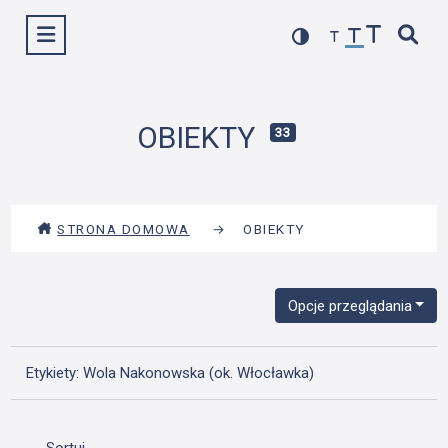
Przejdź
Wyświetl menu
do
treści
OBIEKTY
33
STRONA DOMOWA
→
OBIEKTY
Opcje przeglądania
Etykiety: Wola Nakonowska (ok. Włocławka)