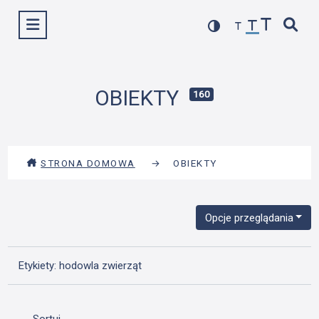
Przejdź
Wyświetl menu
do
treści
OBIEKTY
160
STRONA DOMOWA
→
OBIEKTY
Opcje przeglądania
Etykiety: hodowla zwierząt