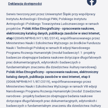
Deklaracja dostępności
Serwis tworzony jest przez Uniwersytet Śląski przy współpracy
Instytutu Archeologii i Etnologii PAN, Polskiego Instytutu
Antropologii i Polskiego Towarzystwa Ludoznawczego w ramach
projektów:
Polski Atlas Etnograficzny - opracowanie naukowe,
elektroniczny katalog danych, publikacja zasobów w sieci Internet,
etap I
(0049/NPRH3/H11/82/2014), współfinansowanego przez
Ministerstwo Nauki i Szkolnictwa Wyższego ze środków Funduszu
Nauki i Technologii Polskiej w ramach III edycji Narodowego
Programu Rozwoju Humanistyki (moduł badawczy1.1: projekty
badawcze obejmujące badania naukowe dotyczące długofalowych
prac dokumentacyjnych, edytorskich i badawczych o
fundamentalnym znaczeniu dla dziedzictwa i kultury narodowej).
Polski Atlas Etnograficzny - opracowanie naukowe, elektroniczny
katalog danych, publikacja zasobów w sieci Internet, etap II
(0068/NPRH8/H11/87/2019), współfinansowanego przez
Ministerstwo Nauki i Szkolnictwa Wyższego w ramach VIII edycji
Narodowego Programu Rozwoju Humanistyki (moduł: Dziedzictwo
narodowe - projekty badawcze obejmujące badania naukowe
dotyczące długofalowych prac dokumentacyjnych, edytorskich i
badawczych o fundamentalnym znaczeniu dla dziedzictwa i kultury