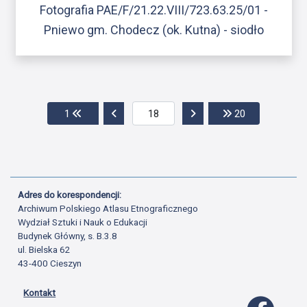
Fotografia PAE/F/21.22.VIII/723.63.25/01 -
Pniewo gm. Chodecz (ok. Kutna) - siodło
Przejdź do pierwszej strony
Przejdź do poprzedniej strony
Przejdź do następnej str
Przejdź do os
1
20
Adres do korespondencji:
Archiwum Polskiego Atlasu Etnograficznego
Wydział Sztuki i Nauk o Edukacji
Budynek Główny, s. B.3.8
ul. Bielska 62
43-400 Cieszyn
Kontakt
Profil 