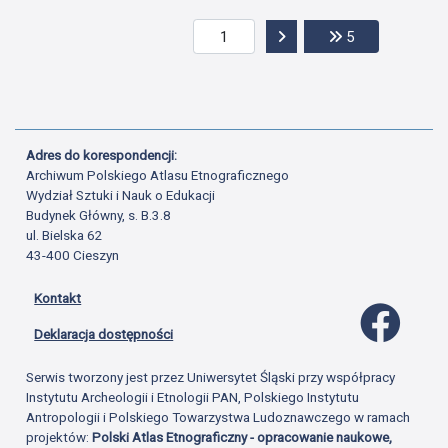
Przejdź do następnej str
Przejdź do ost
5
Adres do korespondencji:
Archiwum Polskiego Atlasu Etnograficznego
Wydział Sztuki i Nauk o Edukacji
Budynek Główny, s. B.3.8
ul. Bielska 62
43-400 Cieszyn
Kontakt
Profil 
Deklaracja dostępności
Serwis tworzony jest przez Uniwersytet Śląski przy współpracy
Instytutu Archeologii i Etnologii PAN, Polskiego Instytutu
Antropologii i Polskiego Towarzystwa Ludoznawczego w ramach
projektów:
Polski Atlas Etnograficzny - opracowanie naukowe,