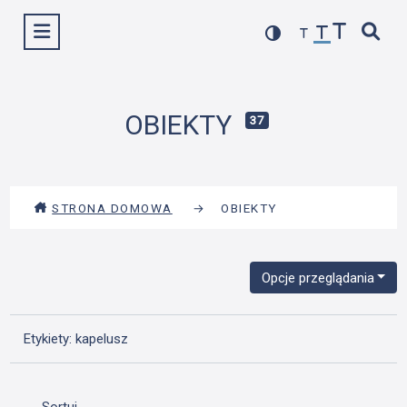
Przejdź
Wyświetl menu
do
treści
OBIEKTY
37
STRONA DOMOWA
→
OBIEKTY
Opcje przeglądania
Etykiety: kapelusz