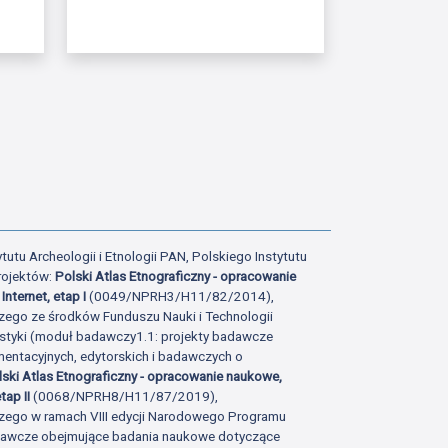
ony
atniej strony
tutu Archeologii i Etnologii PAN, Polskiego Instytutu
rojektów:
Polski Atlas Etnograficzny - opracowanie
Internet, etap I
(0049/NPRH3/H11/82/2014),
zego ze środków Funduszu Nauki i Technologii
istyki (moduł badawczy1.1: projekty badawcze
ntacyjnych, edytorskich i badawczych o
lski Atlas Etnograficzny - opracowanie naukowe,
tap II
(0068/NPRH8/H11/87/2019),
zego w ramach VIII edycji Narodowego Programu
adawcze obejmujące badania naukowe dotyczące