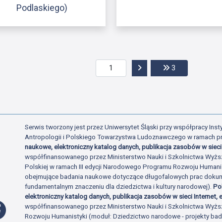
Podlaskiego)
Przejdź do następnej str
Przejdź do ost
3
Serwis tworzony jest przez Uniwersytet Śląski przy współpracy Insty
Antropologii i Polskiego Towarzystwa Ludoznawczego w ramach p
naukowe, elektroniczny katalog danych, publikacja zasobów w sieci 
współfinansowanego przez Ministerstwo Nauki i Szkolnictwa Wyżs
Polskiej w ramach III edycji Narodowego Programu Rozwoju Human
obejmujące badania naukowe dotyczące długofalowych prac dokume
fundamentalnym znaczeniu dla dziedzictwa i kultury narodowej).
Po
elektroniczny katalog danych, publikacja zasobów w sieci Internet, e
Profil Facebook
współfinansowanego przez Ministerstwo Nauki i Szkolnictwa Wyżs
Rozwoju Humanistyki (moduł: Dziedzictwo narodowe - projekty b