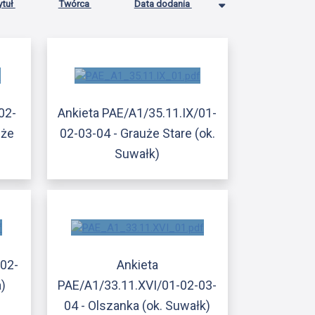
ytuł
Twórca
Data dodania
02-
Ankieta PAE/A1/35.11.IX/01-
uże
02-03-04 - Grauże Stare (ok.
Suwałk)
/02-
Ankieta
a)
PAE/A1/33.11.XVI/01-02-03-
04 - Olszanka (ok. Suwałk)