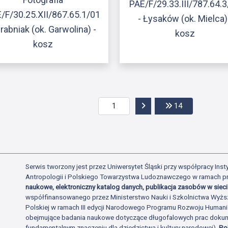
PAE/F/29.33.III/787.64.
/F/30.25.XII/867.65.1/01
- Łysaków (ok. Mielca)
Grabniak (ok. Garwolina) -
kosz
kosz
Przejdź do następnej str
Przejdź do os
14
Serwis tworzony jest przez Uniwersytet Śląski przy współpracy Insty
Antropologii i Polskiego Towarzystwa Ludoznawczego w ramach p
naukowe, elektroniczny katalog danych, publikacja zasobów w sieci 
współfinansowanego przez Ministerstwo Nauki i Szkolnictwa Wyżs
Polskiej w ramach III edycji Narodowego Programu Rozwoju Human
obejmujące badania naukowe dotyczące długofalowych prac dokume
fundamentalnym znaczeniu dla dziedzictwa i kultury narodowej).
Po