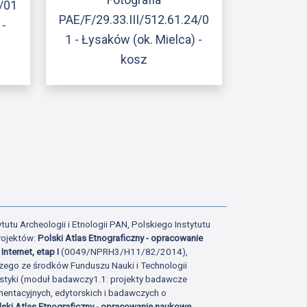
3/01
PAE/F/29.33.III/512.61.24/0
 -
1 - Łysaków (ok. Mielca) -
kosz
ony
tatniej strony
tutu Archeologii i Etnologii PAN, Polskiego Instytutu
rojektów:
Polski Atlas Etnograficzny - opracowanie
Internet, etap I
(0049/NPRH3/H11/82/2014),
zego ze środków Funduszu Nauki i Technologii
istyki (moduł badawczy1.1: projekty badawcze
ntacyjnych, edytorskich i badawczych o
lski Atlas Etnograficzny - opracowanie naukowe,