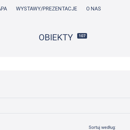
Przejdź
APA
WYSTAWY/PREZENTACJE
O NAS
do
treści
OBIEKTY
107
Sortuj według: