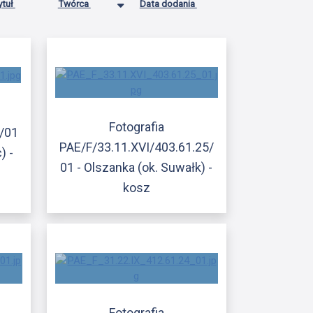
ytuł
Twórca
Data dodania
Fotografia
8/01
PAE/F/33.11.XVI/403.61.25/
) -
01 - Olszanka (ok. Suwałk) -
kosz
Fotografia