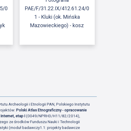
25/0
PAE/F/31.22.IX/412.61.24/0
1 - Kluki (ok. Mińska
yk
Mazowieckiego) - kosz
ony
tatniej strony
tutu Archeologii i Etnologii PAN, Polskiego Instytutu
rojektów:
Polski Atlas Etnograficzny - opracowanie
Internet, etap I
(0049/NPRH3/H11/82/2014),
zego ze środków Funduszu Nauki i Technologii
istyki (moduł badawczy1.1: projekty badawcze