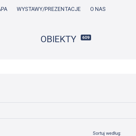
Przejdź
APA
WYSTAWY/PREZENTACJE
O NAS
do
treści
OBIEKTY
609
Sortuj według: