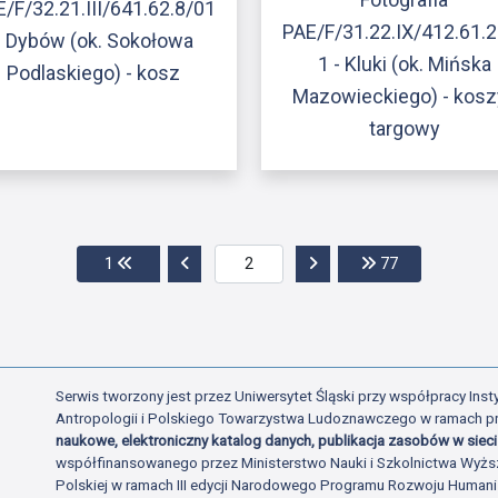
/F/32.21.III/641.62.8/01
PAE/F/31.22.IX/412.61.
- Dybów (ok. Sokołowa
1 - Kluki (ok. Mińska
Podlaskiego) - kosz
Mazowieckiego) - kosz
targowy
Przejdź do pierwszej strony
Przejdź do poprzedniej strony
Przejdź do następnej str
Przejdź do os
1
77
Serwis tworzony jest przez Uniwersytet Śląski przy współpracy Insty
Antropologii i Polskiego Towarzystwa Ludoznawczego w ramach p
naukowe, elektroniczny katalog danych, publikacja zasobów w sieci 
współfinansowanego przez Ministerstwo Nauki i Szkolnictwa Wyżs
Polskiej w ramach III edycji Narodowego Programu Rozwoju Human