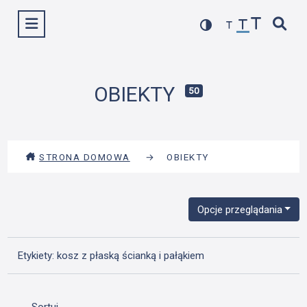
Przejdź
Wyświetl menu
do
treści
OBIEKTY
50
STRONA DOMOWA
→
OBIEKTY
Opcje przeglądania
Etykiety: kosz z płaską ścianką i pałąkiem