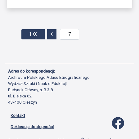
Przejdź do pierwszej strony
Przejdź do poprzedniej strony
1
Adres do korespondencji:
Archiwum Polskiego Atlasu Etnograficznego
Wydział Sztuki i Nauk o Edukacji
Budynek Główny, s. B.3.8
ul. Bielska 62
43-400 Cieszyn
Kontakt
Profil 
Deklaracja dostępności