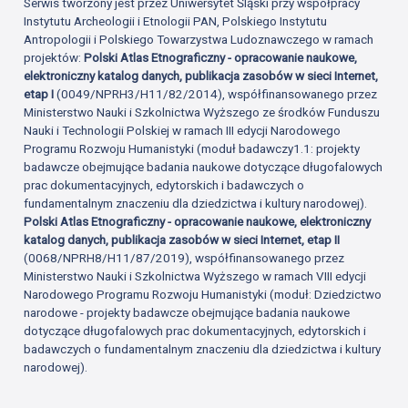
Serwis tworzony jest przez Uniwersytet Śląski przy współpracy
Instytutu Archeologii i Etnologii PAN, Polskiego Instytutu
Antropologii i Polskiego Towarzystwa Ludoznawczego w ramach
projektów:
Polski Atlas Etnograficzny - opracowanie naukowe,
elektroniczny katalog danych, publikacja zasobów w sieci Internet,
etap I
(0049/NPRH3/H11/82/2014), współfinansowanego przez
Ministerstwo Nauki i Szkolnictwa Wyższego ze środków Funduszu
Nauki i Technologii Polskiej w ramach III edycji Narodowego
Programu Rozwoju Humanistyki (moduł badawczy1.1: projekty
badawcze obejmujące badania naukowe dotyczące długofalowych
prac dokumentacyjnych, edytorskich i badawczych o
fundamentalnym znaczeniu dla dziedzictwa i kultury narodowej).
Polski Atlas Etnograficzny - opracowanie naukowe, elektroniczny
katalog danych, publikacja zasobów w sieci Internet, etap II
(0068/NPRH8/H11/87/2019), współfinansowanego przez
Ministerstwo Nauki i Szkolnictwa Wyższego w ramach VIII edycji
Narodowego Programu Rozwoju Humanistyki (moduł: Dziedzictwo
narodowe - projekty badawcze obejmujące badania naukowe
dotyczące długofalowych prac dokumentacyjnych, edytorskich i
badawczych o fundamentalnym znaczeniu dla dziedzictwa i kultury
narodowej).