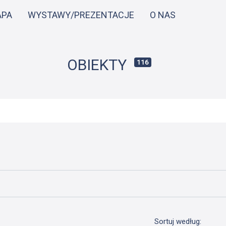
Przejdź
APA
WYSTAWY/PREZENTACJE
O NAS
do
treści
OBIEKTY
116
Sortuj według: