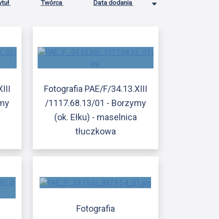
ytuł
Twórca
Data dodania
III
Fotografia PAE/F/34.13.XIII
ymy
/1117.68.13/01 - Borzymy
a
(ok. Ełku) - maselnica
tłuczkowa
Fotografia