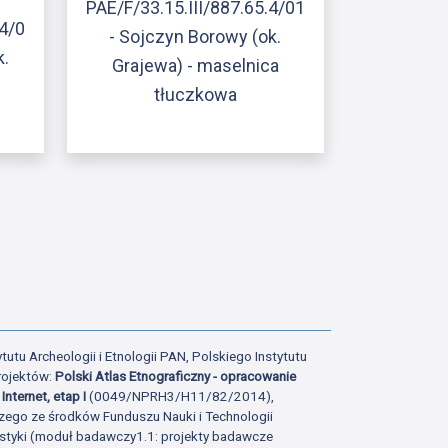
PAE/F/33.15.III/887.65.4/01
14/0
- Sojczyn Borowy (ok.
k.
Grajewa) - maselnica
tłuczkowa
ony
tatniej strony
tutu Archeologii i Etnologii PAN, Polskiego Instytutu
rojektów:
Polski Atlas Etnograficzny - opracowanie
Internet, etap I
(0049/NPRH3/H11/82/2014),
zego ze środków Funduszu Nauki i Technologii
istyki (moduł badawczy1.1: projekty badawcze