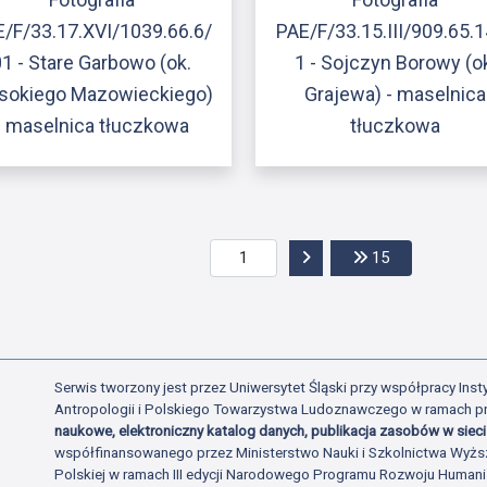
/F/33.17.XVI/1039.66.6/
PAE/F/33.15.III/909.65.
01 - Stare Garbowo (ok.
1 - Sojczyn Borowy (o
sokiego Mazowieckiego)
Grajewa) - maselnica
- maselnica tłuczkowa
tłuczkowa
Przejdź do następnej str
Przejdź do os
15
Serwis tworzony jest przez Uniwersytet Śląski przy współpracy Insty
Antropologii i Polskiego Towarzystwa Ludoznawczego w ramach p
naukowe, elektroniczny katalog danych, publikacja zasobów w sieci 
współfinansowanego przez Ministerstwo Nauki i Szkolnictwa Wyżs
Polskiej w ramach III edycji Narodowego Programu Rozwoju Human