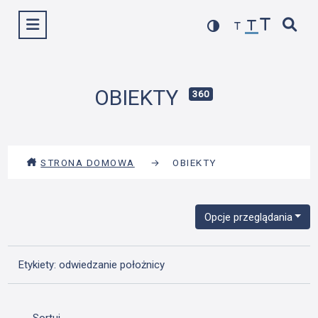
Przejdź
Wyświetl menu
do
treści
OBIEKTY
360
STRONA DOMOWA
→
OBIEKTY
Opcje przeglądania
Etykiety: odwiedzanie położnicy