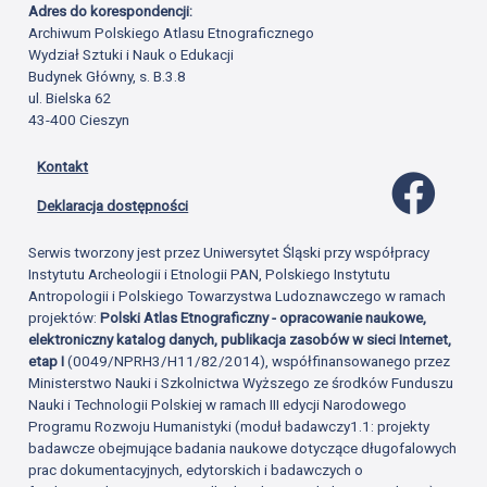
Adres do korespondencji:
Archiwum Polskiego Atlasu Etnograficznego
Wydział Sztuki i Nauk o Edukacji
Budynek Główny, s. B.3.8
ul. Bielska 62
43-400 Cieszyn
Kontakt
Profil 
Deklaracja dostępności
Serwis tworzony jest przez Uniwersytet Śląski przy współpracy
Instytutu Archeologii i Etnologii PAN, Polskiego Instytutu
Antropologii i Polskiego Towarzystwa Ludoznawczego w ramach
projektów:
Polski Atlas Etnograficzny - opracowanie naukowe,
elektroniczny katalog danych, publikacja zasobów w sieci Internet,
etap I
(0049/NPRH3/H11/82/2014), współfinansowanego przez
Ministerstwo Nauki i Szkolnictwa Wyższego ze środków Funduszu
Nauki i Technologii Polskiej w ramach III edycji Narodowego
Programu Rozwoju Humanistyki (moduł badawczy1.1: projekty
badawcze obejmujące badania naukowe dotyczące długofalowych
prac dokumentacyjnych, edytorskich i badawczych o