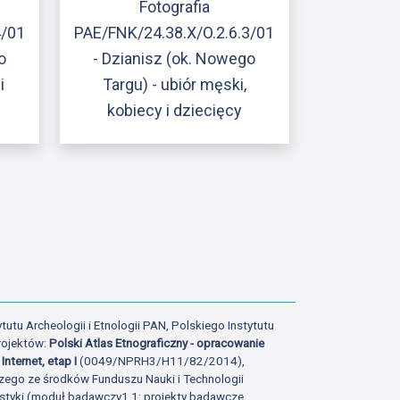
Fotografia
4/01
PAE/FNK/24.38.X/O.2.6.3/01
o
- Dzianisz (ok. Nowego
i
Targu) - ubiór męski,
kobiecy i dziecięcy
ony
atniej strony
tutu Archeologii i Etnologii PAN, Polskiego Instytutu
rojektów:
Polski Atlas Etnograficzny - opracowanie
Internet, etap I
(0049/NPRH3/H11/82/2014),
zego ze środków Funduszu Nauki i Technologii
istyki (moduł badawczy1.1: projekty badawcze