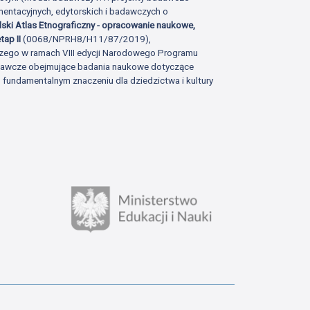
ntacyjnych, edytorskich i badawczych o
lski Atlas Etnograficzny - opracowanie naukowe,
tap II
(0068/NPRH8/H11/87/2019),
zego w ramach VIII edycji Narodowego Programu
adawcze obejmujące badania naukowe dotyczące
fundamentalnym znaczeniu dla dziedzictwa i kultury