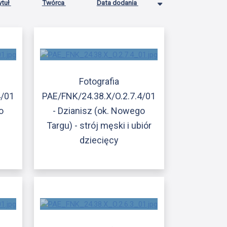
ytuł
Twórca
Data dodania
Fotografia
4/01
PAE/FNK/24.38.X/O.2.7.4/01
o
- Dzianisz (ok. Nowego
Targu) - strój męski i ubiór
dziecięcy