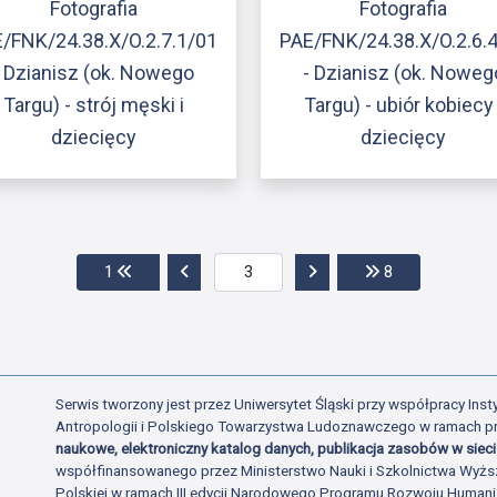
Fotografia
Fotografia
/FNK/24.38.X/O.2.7.1/01
PAE/FNK/24.38.X/O.2.6.
- Dzianisz (ok. Nowego
- Dzianisz (ok. Noweg
Targu) - strój męski i
Targu) - ubiór kobiecy 
dziecięcy
dziecięcy
Przejdź do pierwszej strony
Przejdź do poprzedniej strony
Przejdź do następnej str
Przejdź do ost
1
8
Serwis tworzony jest przez Uniwersytet Śląski przy współpracy Insty
Antropologii i Polskiego Towarzystwa Ludoznawczego w ramach p
naukowe, elektroniczny katalog danych, publikacja zasobów w sieci 
współfinansowanego przez Ministerstwo Nauki i Szkolnictwa Wyżs
Polskiej w ramach III edycji Narodowego Programu Rozwoju Human