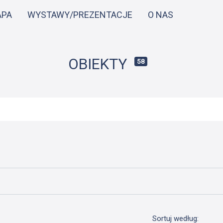
Przejdź
APA
WYSTAWY/PREZENTACJE
O NAS
do
treści
OBIEKTY
58
Sortuj według: