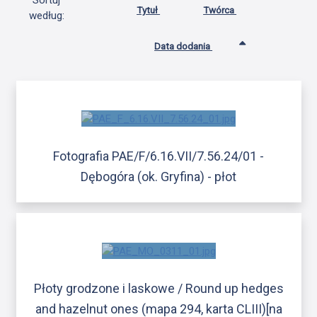
Sortuj
Tytuł
Twórca
według:
Data dodania
Fotografia PAE/F/6.16.VII/7.56.24/01 -
Dębogóra (ok. Gryfina) - płot
Płoty grodzone i laskowe / Round up hedges
and hazelnut ones (mapa 294, karta CLIII)[na