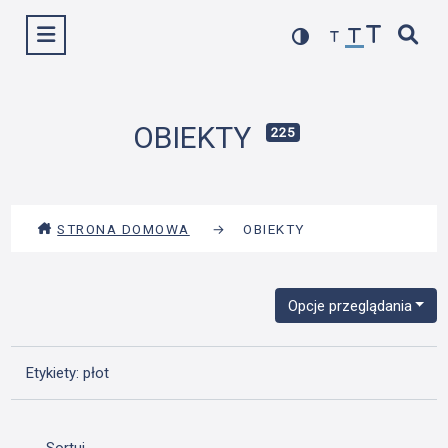
Przejdź
Wyświetl menu
do
treści
OBIEKTY
225
STRONA DOMOWA
→
OBIEKTY
Opcje przeglądania
Etykiety: płot