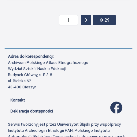
Przejdź do następnej str
Przejdź do os
29
Adres do korespondencji:
Archiwum Polskiego Atlasu Etnograficznego
Wydział Sztuki i Nauk o Edukacji
Budynek Główny, s. B.3.8
ul. Bielska 62
43-400 Cieszyn
Kontakt
Profil 
Deklaracja dostępności
Serwis tworzony jest przez Uniwersytet Śląski przy współpracy
Instytutu Archeologii i Etnologii PAN, Polskiego Instytutu
Antropologii i Polskiego Towarzystwa Ludoznawczego w ramach