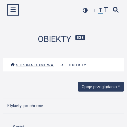
Przejdź
Wyświetl menu
do
treści
OBIEKTY
338
STRONA DOMOWA
→
OBIEKTY
Opcje przeglądania
Etykiety: po chrzcie