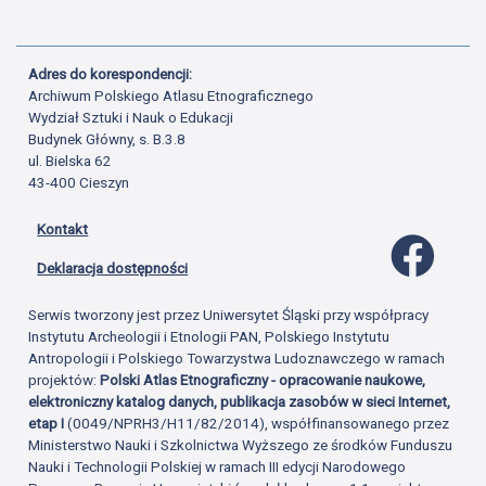
Adres do korespondencji:
Archiwum Polskiego Atlasu Etnograficznego
Wydział Sztuki i Nauk o Edukacji
Budynek Główny, s. B.3.8
ul. Bielska 62
43-400 Cieszyn
Kontakt
Profil 
Deklaracja dostępności
Serwis tworzony jest przez Uniwersytet Śląski przy współpracy
Instytutu Archeologii i Etnologii PAN, Polskiego Instytutu
Antropologii i Polskiego Towarzystwa Ludoznawczego w ramach
projektów:
Polski Atlas Etnograficzny - opracowanie naukowe,
elektroniczny katalog danych, publikacja zasobów w sieci Internet,
etap I
(0049/NPRH3/H11/82/2014), współfinansowanego przez
Ministerstwo Nauki i Szkolnictwa Wyższego ze środków Funduszu
Nauki i Technologii Polskiej w ramach III edycji Narodowego