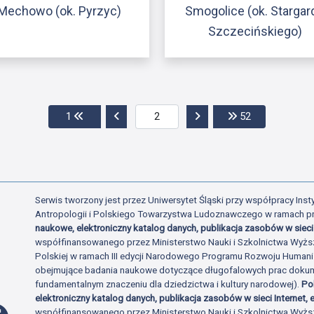
Mechowo (ok. Pyrzyc)
Smogolice (ok. Stargar
Szczecińskiego)
Przejdź do pierwszej strony
Przejdź do poprzedniej strony
Przejdź do następnej str
Przejdź do os
1
52
Serwis tworzony jest przez Uniwersytet Śląski przy współpracy Insty
Antropologii i Polskiego Towarzystwa Ludoznawczego w ramach p
naukowe, elektroniczny katalog danych, publikacja zasobów w sieci 
współfinansowanego przez Ministerstwo Nauki i Szkolnictwa Wyżs
Polskiej w ramach III edycji Narodowego Programu Rozwoju Human
obejmujące badania naukowe dotyczące długofalowych prac dokume
fundamentalnym znaczeniu dla dziedzictwa i kultury narodowej).
Po
elektroniczny katalog danych, publikacja zasobów w sieci Internet, e
Profil Facebook
współfinansowanego przez Ministerstwo Nauki i Szkolnictwa Wyżs