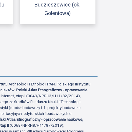
du
Budzieszewice (ok.
Goleniowa)
ony
tatniej strony
tutu Archeologii i Etnologii PAN, Polskiego Instytutu
rojektów:
Polski Atlas Etnograficzny - opracowanie
Internet, etap I
(0049/NPRH3/H11/82/2014),
zego ze środków Funduszu Nauki i Technologii
istyki (moduł badawczy1.1: projekty badawcze
ntacyjnych, edytorskich i badawczych o
lski Atlas Etnograficzny - opracowanie naukowe,
tap II
(0068/NPRH8/H11/87/2019),
zego w ramach VIII edycji Narodowego Programu