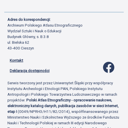
Adres do korespondencji:
Archiwum Polskiego Atlasu Etnograficznego
Wydział Sztuki i Nauk o Edukacji
Budynek Główny, s. B.3.8
ul. Bielska 62
43-400 Cieszyn
Kontakt
Profil 
Deklaracja dostępności
Serwis tworzony jest przez Uniwersytet Śląski przy współpracy
Instytutu Archeologii i Etnologii PAN, Polskiego Instytutu
Antropologii i Polskiego Towarzystwa Ludoznawczego w ramach
projektów:
Polski Atlas Etnograficzny - opracowanie naukowe,
elektroniczny katalog danych, publikacja zasobów w sieci Internet,
etap I
(0049/NPRH3/H11/82/2014), współfinansowanego przez
Ministerstwo Nauki i Szkolnictwa Wyższego ze środków Funduszu
Nauki i Technologii Polskiej w ramach III edycji Narodowego