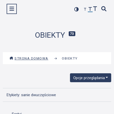
Przejdź
Wyświetl menu
do
treści
OBIEKTY
73
STRONA DOMOWA
→
OBIEKTY
Opcje przeglądania
Etykiety: sanie dwuczęściowe