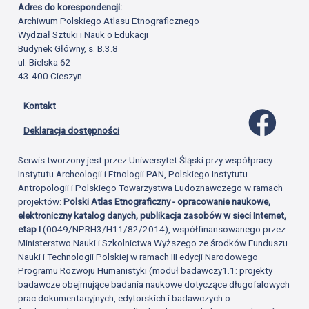
Adres do korespondencji:
Archiwum Polskiego Atlasu Etnograficznego
Wydział Sztuki i Nauk o Edukacji
Budynek Główny, s. B.3.8
ul. Bielska 62
43-400 Cieszyn
Kontakt
Profil 
Deklaracja dostępności
Serwis tworzony jest przez Uniwersytet Śląski przy współpracy
Instytutu Archeologii i Etnologii PAN, Polskiego Instytutu
Antropologii i Polskiego Towarzystwa Ludoznawczego w ramach
projektów:
Polski Atlas Etnograficzny - opracowanie naukowe,
elektroniczny katalog danych, publikacja zasobów w sieci Internet,
etap I
(0049/NPRH3/H11/82/2014), współfinansowanego przez
Ministerstwo Nauki i Szkolnictwa Wyższego ze środków Funduszu
Nauki i Technologii Polskiej w ramach III edycji Narodowego
Programu Rozwoju Humanistyki (moduł badawczy1.1: projekty
badawcze obejmujące badania naukowe dotyczące długofalowych
prac dokumentacyjnych, edytorskich i badawczych o