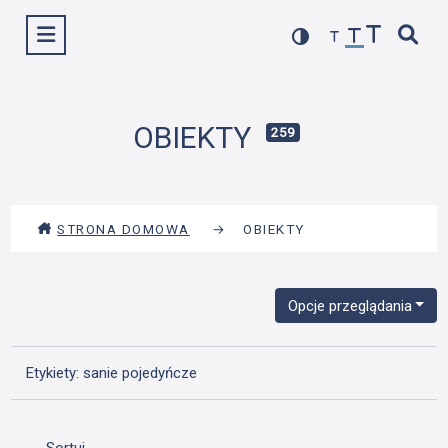
Przejdź
Wyświetl menu
do
treści
OBIEKTY
259
STRONA DOMOWA
→
OBIEKTY
Opcje przeglądania
Etykiety: sanie pojedyńcze