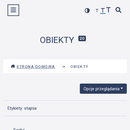
Przejdź
Wyświetl menu
do
treści
OBIEKTY
20
STRONA DOMOWA
→
OBIEKTY
Opcje przeglądania
Etykiety: stajnia