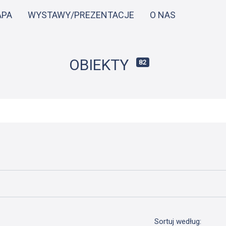
Przejdź
APA
WYSTAWY/PREZENTACJE
O NAS
do
treści
OBIEKTY
82
Sortuj według: