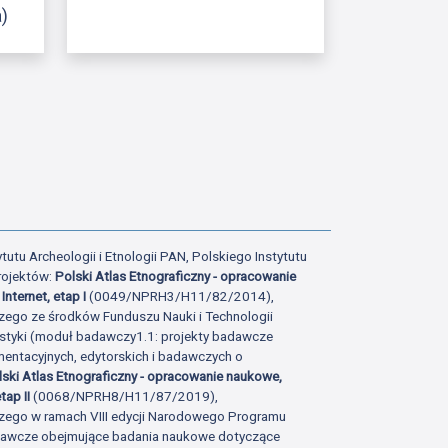
)
ony
tatniej strony
tutu Archeologii i Etnologii PAN, Polskiego Instytutu
rojektów:
Polski Atlas Etnograficzny - opracowanie
Internet, etap I
(0049/NPRH3/H11/82/2014),
zego ze środków Funduszu Nauki i Technologii
istyki (moduł badawczy1.1: projekty badawcze
ntacyjnych, edytorskich i badawczych o
lski Atlas Etnograficzny - opracowanie naukowe,
tap II
(0068/NPRH8/H11/87/2019),
zego w ramach VIII edycji Narodowego Programu
adawcze obejmujące badania naukowe dotyczące