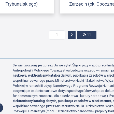
Trybunalskiego)
Zarzęcin (ok. Opoczna
Przejdź do następnej str
Przejdź do os
11
Serwis tworzony jest przez Uniwersytet Śląski przy współpracy Insty
Antropologii i Polskiego Towarzystwa Ludoznawczego w ramach p
naukowe, elektroniczny katalog danych, publikacja zasobów w sieci 
współfinansowanego przez Ministerstwo Nauki i Szkolnictwa Wyżs
Polskiej w ramach III edycji Narodowego Programu Rozwoju Human
obejmujące badania naukowe dotyczące długofalowych prac dokume
fundamentalnym znaczeniu dla dziedzictwa i kultury narodowej).
Po
elektroniczny katalog danych, publikacja zasobów w sieci Internet, e
Profil Facebook
współfinansowanego przez Ministerstwo Nauki i Szkolnictwa Wyżs
Rozwoju Humanistyki (moduł: Dziedzictwo narodowe - projekty b