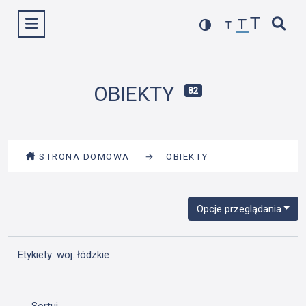
Przejdź
Wyświetl menu
do
treści
OBIEKTY
82
STRONA DOMOWA
→
OBIEKTY
Opcje przeglądania
Etykiety: woj. łódzkie