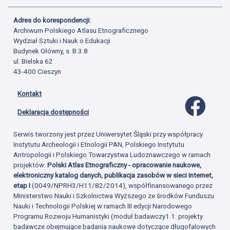
Adres do korespondencji:
Archiwum Polskiego Atlasu Etnograficznego
Wydział Sztuki i Nauk o Edukacji
Budynek Główny, s. B.3.8
ul. Bielska 62
43-400 Cieszyn
Kontakt
Profil 
Deklaracja dostępności
Serwis tworzony jest przez Uniwersytet Śląski przy współpracy
Instytutu Archeologii i Etnologii PAN, Polskiego Instytutu
Antropologii i Polskiego Towarzystwa Ludoznawczego w ramach
projektów:
Polski Atlas Etnograficzny - opracowanie naukowe,
elektroniczny katalog danych, publikacja zasobów w sieci Internet,
etap I
(0049/NPRH3/H11/82/2014), współfinansowanego przez
Ministerstwo Nauki i Szkolnictwa Wyższego ze środków Funduszu
Nauki i Technologii Polskiej w ramach III edycji Narodowego
Programu Rozwoju Humanistyki (moduł badawczy1.1: projekty
badawcze obejmujące badania naukowe dotyczące długofalowych