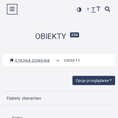
Przejdź
Wyświetl menu
do
treści
OBIEKTY
254
STRONA DOMOWA
→
OBIEKTY
Opcje przeglądania
Etykiety: zbieractwo