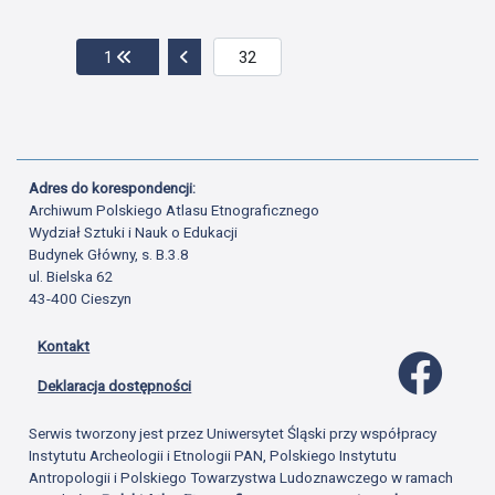
Przejdź do pierwszej strony
Przejdź do poprzedniej strony
1
Adres do korespondencji:
Archiwum Polskiego Atlasu Etnograficznego
Wydział Sztuki i Nauk o Edukacji
Budynek Główny, s. B.3.8
ul. Bielska 62
43-400 Cieszyn
Kontakt
Profil 
Deklaracja dostępności
Serwis tworzony jest przez Uniwersytet Śląski przy współpracy
Instytutu Archeologii i Etnologii PAN, Polskiego Instytutu
Antropologii i Polskiego Towarzystwa Ludoznawczego w ramach